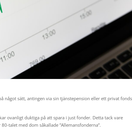
 något sätt, antingen via sin tjänstepension eller ett privat fond
kar ovanligt duktiga på att spara i just fonder. Detta tack vare
r 80-talet med dom såkallade ”Allemansfonderna”.