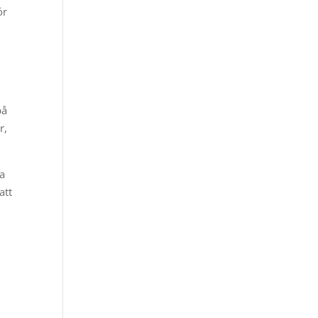
ör
på
r,
ra
att