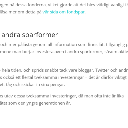
gen på dessa fonderna, vilket gjorde att det blev väldigt vanligt f
 läsa mer om detta på
vår sida om fondspar
.
d andra sparformer
r och mer pålästa genom all information som finns lätt tillgänglig 
n gemene man börjar investera även i andra sparformer, såsom aktie
ela tiden, och sprids snabbt tack vare bloggar, Twitter och and
också ett flertal tveksamma investeringar – det är därför viktigt 
tt tåg och skickar in sina pengar.
bas utav dessa tveksamma investeringar, då man ofta inte är lika
 nätet som den yngre generationen är.